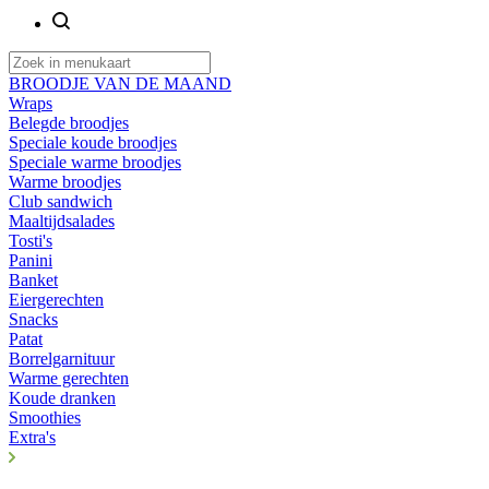
BROODJE VAN DE MAAND
Wraps
Belegde broodjes
Speciale koude broodjes
Speciale warme broodjes
Warme broodjes
Club sandwich
Maaltijdsalades
Tosti's
Panini
Banket
Eiergerechten
Snacks
Patat
Borrelgarnituur
Warme gerechten
Koude dranken
Smoothies
Extra's