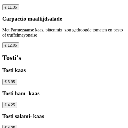
€ 11.35
Carpaccio maaltijdsalade
Met Parmezaanse kaas, pittenmix ,zon gedroogde tomaten en pesto
of truffelmayonaise
€ 12.05
Tosti's
Tosti kaas
€ 3.95
Tosti ham- kaas
€ 4.25
Tosti salami- kaas
€ 4.25