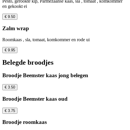
Pesto, gerookte kip, Parmezaanse kaas, sla , tomaat , komkommer
en gekookt ei
€ 9.50
Zalm wrap
Roomkaas , sla, tomaat, komkommer en rode ui
€ 9.95
Belegde broodjes
Broodje Beemster kaas jong belegen
€ 3.50
Broodje Beemster kaas oud
€ 3.75
Broodje roomkaas