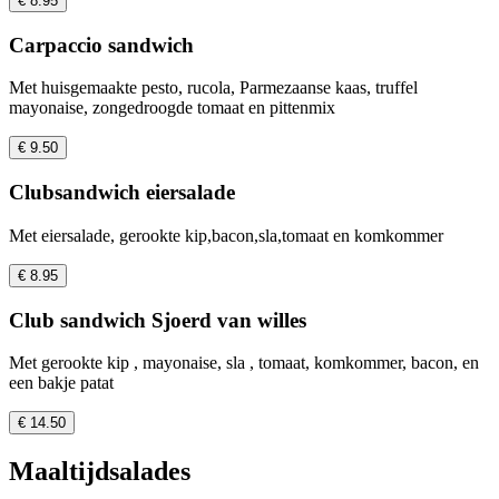
€ 8.95
Carpaccio sandwich
Met huisgemaakte pesto, rucola, Parmezaanse kaas, truffel
mayonaise, zongedroogde tomaat en pittenmix
€ 9.50
Clubsandwich eiersalade
Met eiersalade, gerookte kip,bacon,sla,tomaat en komkommer
€ 8.95
Club sandwich Sjoerd van willes
Met gerookte kip , mayonaise, sla , tomaat, komkommer, bacon, en
een bakje patat
€ 14.50
Maaltijdsalades