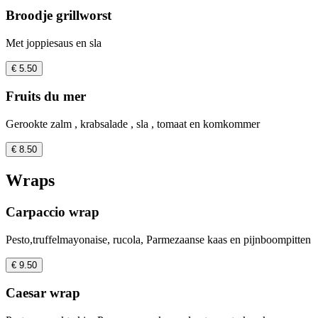
Broodje grillworst
Met joppiesaus en sla
€ 5.50
Fruits du mer
Gerookte zalm , krabsalade , sla , tomaat en komkommer
€ 8.50
Wraps
Carpaccio wrap
Pesto,truffelmayonaise, rucola, Parmezaanse kaas en pijnboompitten
€ 9.50
Caesar wrap